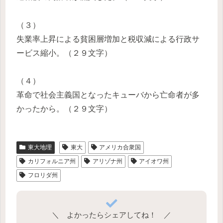
（３）
失業率上昇による貧困層増加と税収減による行政サ
ービス縮小。（２９文字）
（４）
革命で社会主義国となったキューバから亡命者が多
かったから。（２９文字）
東大地理
東大
アメリカ合衆国
カリフォルニア州
アリゾナ州
アイオワ州
フロリダ州
＼ よかったらシェアしてね！ ／