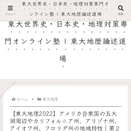
東大世界史・日本史・地理対策専門オ
東大世界史・日本史・地理の過去問を徹底解説。論述対策と高得点がとれる勉強法を伝授。
ンライン塾 | 東大地歴論述道場
メニュー
検索
東大世界史・日本史・地理対策専
門オンライン塾 | 東大地歴論述道
場
ホーム
東大地理
【東大地理2022】アメリカ合衆国の五大
湖周辺やカリフォルニア州、アリゾナ州、
アイオワ州、フロリダ州の地域特性｜第２