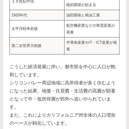
１９世紀中頃
格的開発が始まる
1920年代
油田開発と精油工業
航空機産業などの軍需産業が
太平洋戦争前後
発展
半導体産業やIT・ICT産業が発
第二次世界大戦後
展
こうした経済発展に伴い、都市部を中心に人口が飽
和しています。
シリコンバレー周辺地域に高所得者が多く住むよう
になった結果、地価・住居費・生活費の高騰が顕著
となって中・低所得層が郊外へ追いやられていま
す。
また、これによりカリフォルニア州全体の人口増加
のペースが鈍化しています。