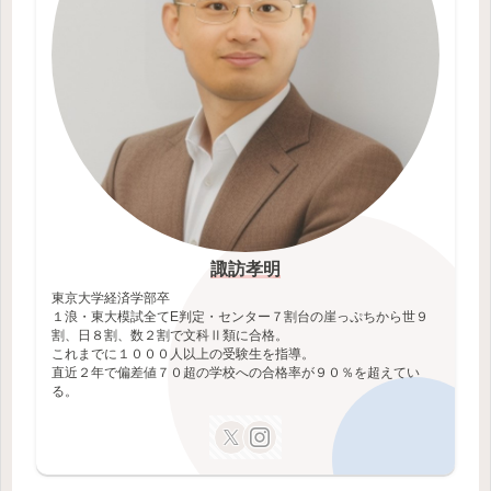
諏訪孝明
東京大学経済学部卒
１浪・東大模試全てE判定・センター７割台の崖っぷちから世９
割、日８割、数２割で文科Ⅱ類に合格。
これまでに１０００人以上の受験生を指導。
直近２年で偏差値７０超の学校への合格率が９０％を超えてい
る。