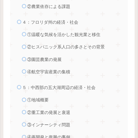
②農業依存による課題
４：フロリダ州の経済・社会
①温暖な気候を活かした観光業と移住
②ヒスパニック系人口の多さとその背景
③園芸農業の発展
④航空宇宙産業の集積
５：中西部の五大湖周辺の経済・社会
①地域概要
②重工業の発展と衰退
③インナーシティ問題
④再開発と復興の事例