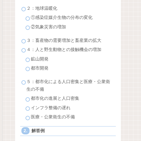
２：地球温暖化
①感染症媒介生物の分布の変化
②気象災害の増加
３：畜産物の需要増加と畜産業の拡大
４：人と野生動物との接触機会の増加
鉱山開発
都市開発
５：都市化による人口密集と医療・公衆衛
生の不備
都市化の進展と人口密集
インフラ整備の遅れ
医療・公衆衛生の不備
解答例