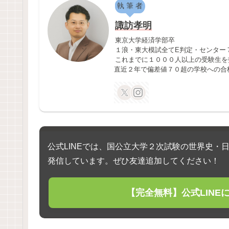
執 筆 者
諏訪孝明
東京大学経済学部卒
１浪・東大模試全てE判定・センター
これまでに１０００人以上の受験生
直近２年で偏差値７０超の学校への合
公式LINEでは、国公立大学２次試験の世界史・
発信しています。ぜひ友達追加してください！
【完全無料】公式LIN