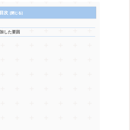
目次
加した要因