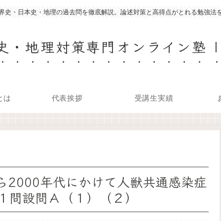
界史・日本史・地理の過去問を徹底解説。論述対策と高得点がとれる勉強法
史・地理対策専門オンライン塾 |
とは
代表挨拶
受講生実績
から2000年代にかけて人獣共通感染症
１問設問Ａ（１）（２）