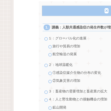
講義：人獣共通感染症の発生件数が増
１：グローバル化の進展
旅行や貿易の増加
航空輸送の発展
２：地球温暖化
①感染症媒介生物の分布の変化
②気象災害の増加
３：畜産物の需要増加と畜産業の拡大
４：人と野生動物との接触機会の増加
鉱山開発