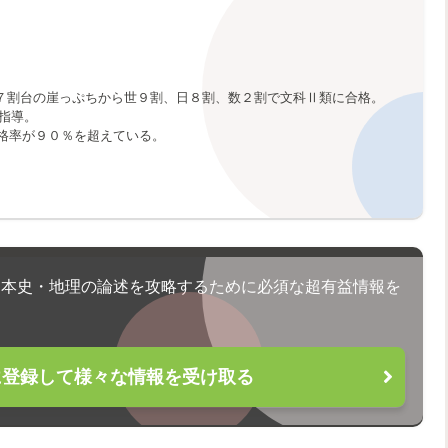
７割台の崖っぷちから世９割、日８割、数２割で文科Ⅱ類に合格。
を指導。
格率が９０％を超えている。
日本史・地理の論述を攻略するために必須な超有益情報を
Eに登録して様々な情報を受け取る