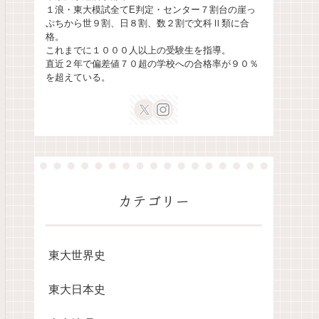
１浪・東大模試全てE判定・センター７割台の崖っ
ぷちから世９割、日８割、数２割で文科Ⅱ類に合
格。
これまでに１０００人以上の受験生を指導。
直近２年で偏差値７０超の学校への合格率が９０％
を超えている。
カテゴリー
東大世界史
東大日本史