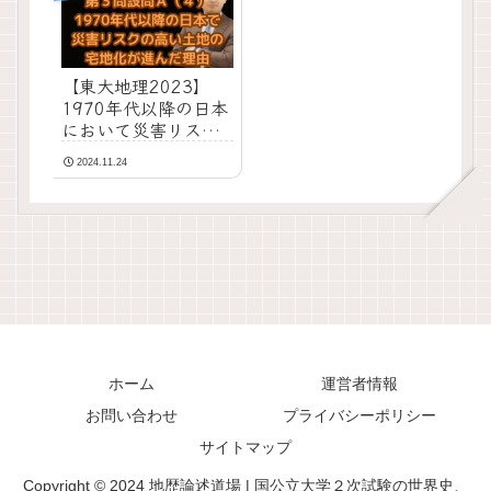
【東大地理2023】
1970年代以降の日本
において災害リスク
の高い土地の宅地化
2024.11.24
が進んだ理由｜第３
問設問Ａ（４）
ホーム
運営者情報
お問い合わせ
プライバシーポリシー
サイトマップ
Copyright © 2024 地歴論述道場 | 国公立大学２次試験の世界史、