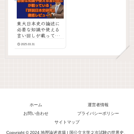
東大日本史の論述に
必要な知識や使える
言い回しが載ってい
る！『詳説日本史研
2025.03.31
究』徹底レビュー！
ホーム
運営者情報
お問い合わせ
プライバシーポリシー
サイトマップ
Copyright © 2024 地歴論述道場 | 国公立大学２次試験の世界史、