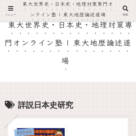
東大世界史・日本史・地理対策専門オ
東大世界史・日本史・地理の過去問を徹底解説。論述対策と高得点がとれる勉強法を伝授。
ンライン塾 | 東大地歴論述道場
メニュー
検索
東大世界史・日本史・地理対策専
門オンライン塾 | 東大地歴論述道
場
詳説日本史研究
東大日本史