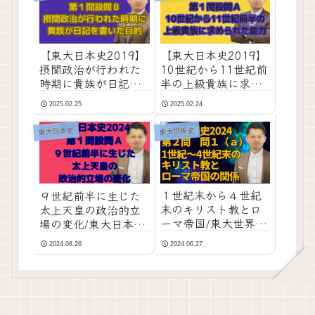
【東大日本史2019】
【東大日本史2019】
摂関政治が行われた
10世紀から11世紀前
時期に貴族が日記を
半の上級貴族に求め
書いた目的｜第１問
られた能力｜第１問
2025.02.25
2025.02.24
設問Ｂ
設問Ａ
東大日本史
東大世界史
１世紀末から４世紀
９世紀前半に生じた
末のキリスト教とロ
太上天皇の政治的立
ーマ帝国/東大世界史
場の変化/東大日本史
2024第２問・問１
2024第１問設問A
2024.08.26
2024.06.27
(ａ)