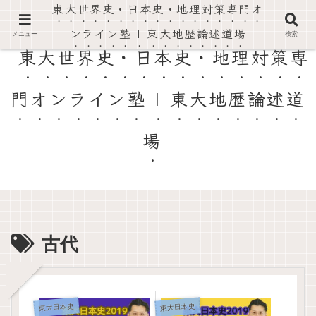
東大世界史・日本史・地理対策専門オ
東大世界史・日本史・地理の過去問を徹底解説。論述対策と高得点がとれる勉強法を伝授。
ンライン塾 | 東大地歴論述道場
メニュー
検索
東大世界史・日本史・地理対策専
門オンライン塾 | 東大地歴論述道
場
古代
東大日本史
東大日本史