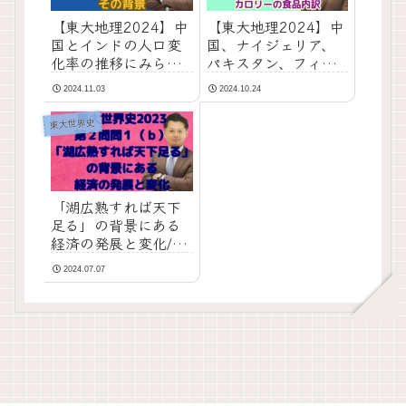
【東大地理2024】中
【東大地理2024】中
国とインドの人口変
国、ナイジェリア、
化率の推移にみられ
パキスタン、フィン
る差異とその背景｜
ランドの食生活の特
2024.11.03
2024.10.24
第２問設問Ｂ（３）
徴とカロリー供給源
の違いを解説｜第１
東大世界史
問設問Ａ（１）
「湖広熟すれば天下
足る」の背景にある
経済の発展と変化/東
大世界史2023第２
2024.07.07
問・問１(ｂ)