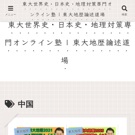
東大世界史・日本史・地理対策専門オ
東大世界史・日本史・地理の過去問を徹底解説。論述対策と高得点がとれる勉強法を伝授。
ンライン塾 | 東大地歴論述道場
メニュー
検索
東大世界史・日本史・地理対策専
門オンライン塾 | 東大地歴論述道
場
中国
東大地理
東大地理