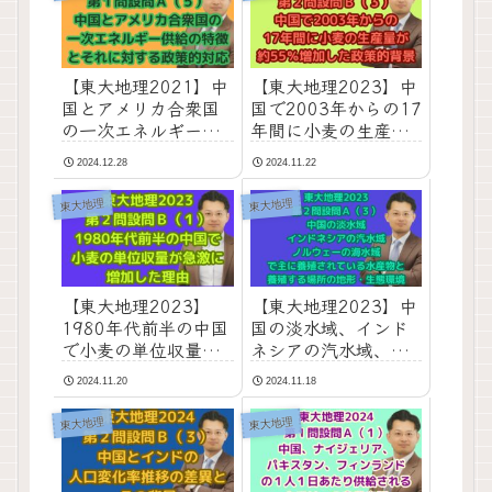
【東大地理2021】中
【東大地理2023】中
国とアメリカ合衆国
国で2003年からの17
の一次エネルギー供
年間に小麦の生産量
給の特徴とそれに対
が約55％増加した政
2024.12.28
2024.11.22
する政策的対応｜第
策的背景｜第２問設
１問設問Ａ（５）
問Ｂ（３）
東大地理
東大地理
【東大地理2023】
【東大地理2023】中
1980年代前半の中国
国の淡水域、インド
で小麦の単位収量が
ネシアの汽水域、ノ
増加した理由｜第２
ルウェーの海水域で
2024.11.20
2024.11.18
問設問Ｂ（１）
養殖されている代表
的な水産物と養殖が
東大地理
東大地理
行われる場所の地
形・生態環境｜第２
問設問Ａ（３）